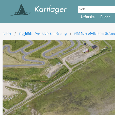
Utforska
Bilder
Bilder
Flygbilder över Alvik Umeå 2019
Bild över Alvik i Umeås la