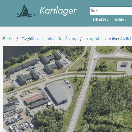
Utforska
Bilder
Bilder
Flygbilder över Alvik Umeå 2019
2019 från ovan över Alvik 