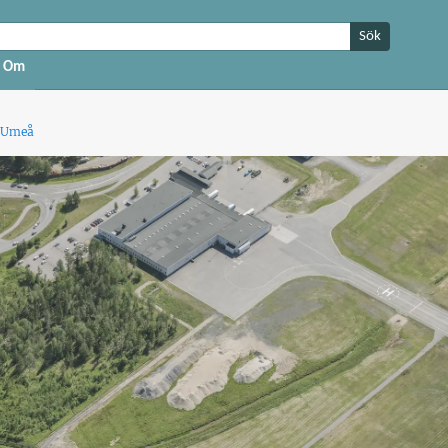
Sök
Om
i Umeå