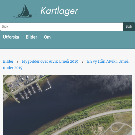
Sök
Utforska
Bilder
Om
Bilder
Flygbilder över Alvik Umeå 2019
En vy från Alvik i Umeå
under 2019