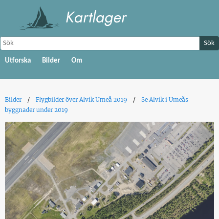
Sök
Utforska
Bilder
Om
Bilder
Flygbilder över Alvik Umeå 2019
Se Alvik i Umeås
byggnader under 2019