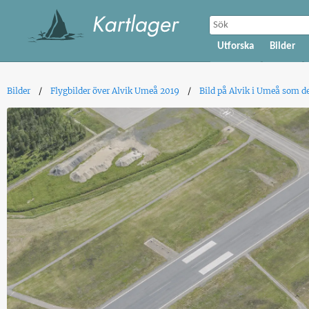
Utforska
Bilder
Bilder
Flygbilder över Alvik Umeå 2019
Bild på Alvik i Umeå som d