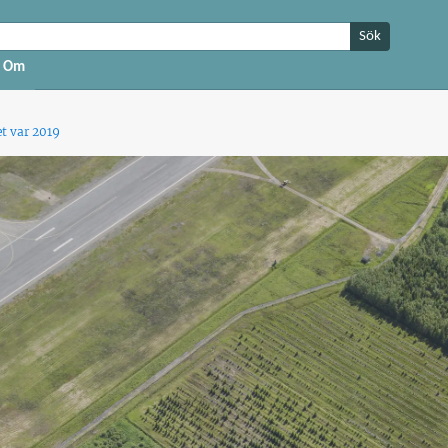
Sök
Om
et var 2019