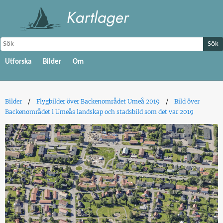
Sök
Utforska
Bilder
Om
Bilder
Flygbilder över Backenområdet Umeå 2019
Bild över
Backenområdet i Umeås landskap och stadsbild som det var 2019