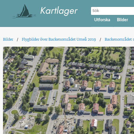
Utforska
Bilder
Bilder
Flygbilder över Backenområdet Umeå 2019
Backenområdet so