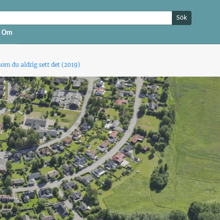
Sök
Om
m du aldrig sett det (2019)