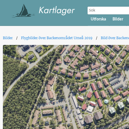
Utforska
Bilder
Bilder
Flygbilder över Backenområdet Umeå 2019
Bild över Backe