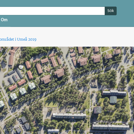
Sök
Om
nområdet i Umeå 2019