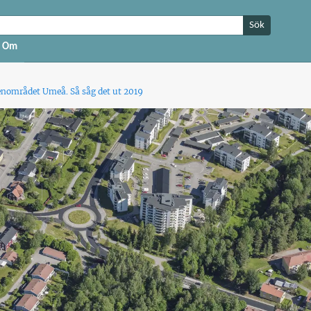
Sök
Om
enområdet Umeå. Så såg det ut 2019