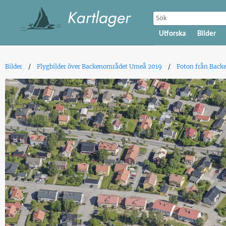
Utforska
Bilder
Bilder
Flygbilder över Backenområdet Umeå 2019
Foton från Back