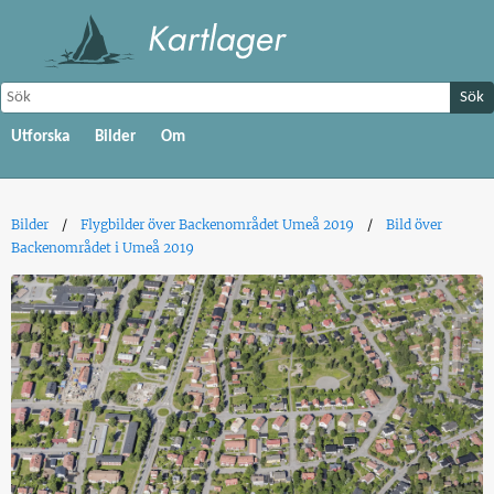
Sök
Utforska
Bilder
Om
Bilder
Flygbilder över Backenområdet Umeå 2019
Bild över
Backenområdet i Umeå 2019