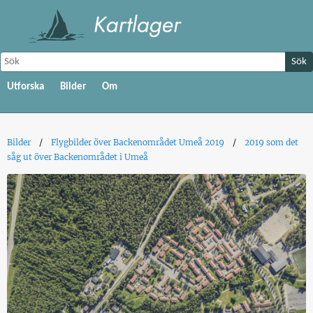
Sök
Utforska
Bilder
Om
Bilder
Flygbilder över Backenområdet Umeå 2019
2019 som det
såg ut över Backenområdet i Umeå