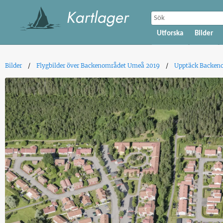
Utforska
Bilder
Bilder
Flygbilder över Backenområdet Umeå 2019
Upptäck Backeno