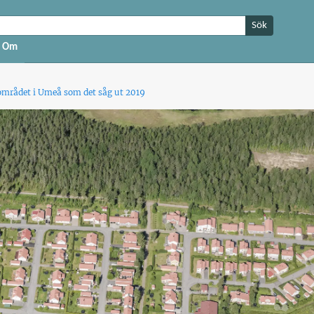
Sök
Om
mrådet i Umeå som det såg ut 2019