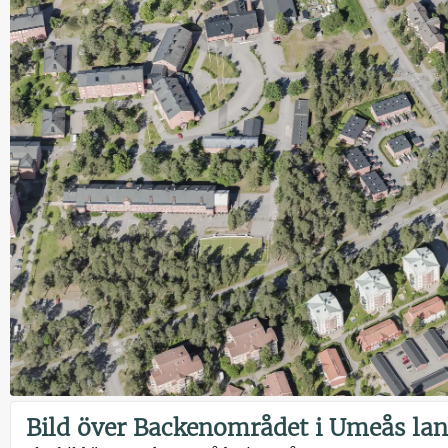
Bild över Backenområdet i Umeås lan