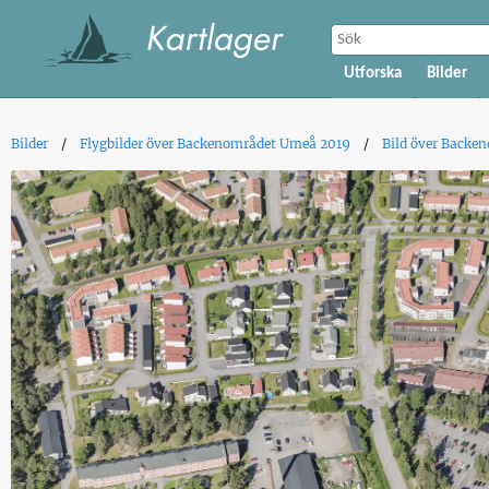
Utforska
Bilder
Bilder
Flygbilder över Backenområdet Umeå 2019
Bild över Backen