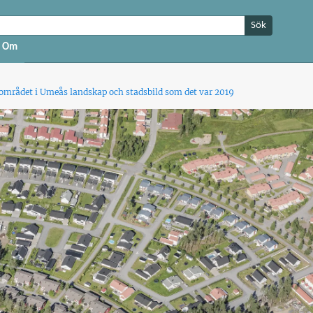
Sök
Om
området i Umeås landskap och stadsbild som det var 2019