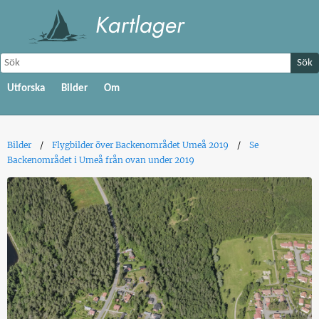
Sök
Utforska
Bilder
Om
Bilder
Flygbilder över Backenområdet Umeå 2019
Se
Backenområdet i Umeå från ovan under 2019