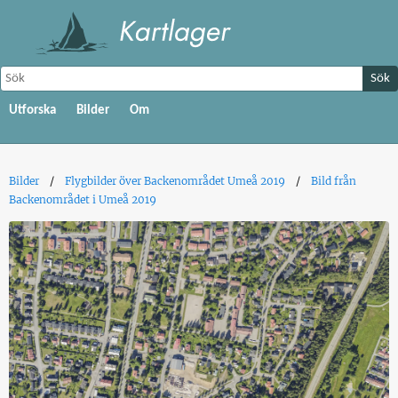
Sök
Utforska
Bilder
Om
Bilder
Flygbilder över Backenområdet Umeå 2019
Bild från
Backenområdet i Umeå 2019