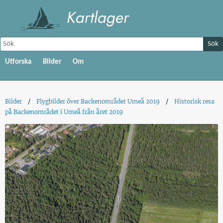
Sök
Utforska
Bilder
Om
Bilder
Flygbilder över Backenområdet Umeå 2019
Historisk resa
på Backenområdet i Umeå från året 2019