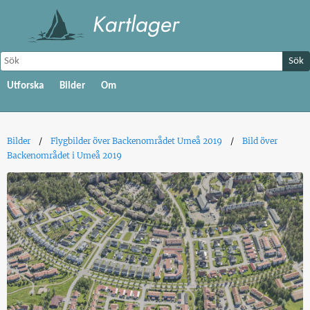
Sök
Utforska
Bilder
Om
Bilder
Flygbilder över Backenområdet Umeå 2019
Bild över
Backenområdet i Umeå 2019