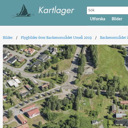
Utforska
Bilder
Bilder
Flygbilder över Backenområdet Umeå 2019
Backenområdet i