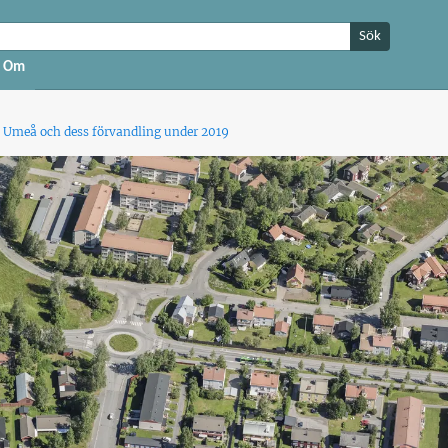
Sök
Om
 Umeå och dess förvandling under 2019