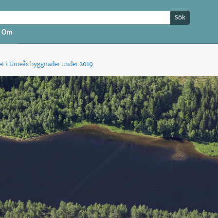
Sök
Om
t i Umeås byggnader under 2019