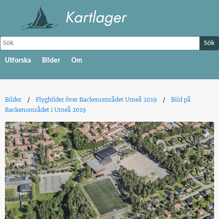
Sök
Utforska
Bilder
Om
Bilder
Flygbilder över Backenområdet Umeå 2019
Bild på
Backenområdet i Umeå 2019