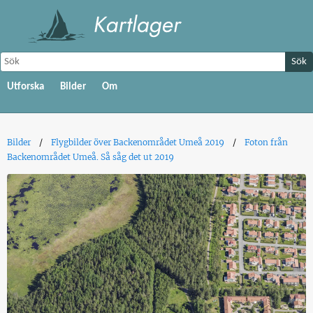
Sök
Utforska
Bilder
Om
Bilder
Flygbilder över Backenområdet Umeå 2019
Foton från
Backenområdet Umeå. Så såg det ut 2019