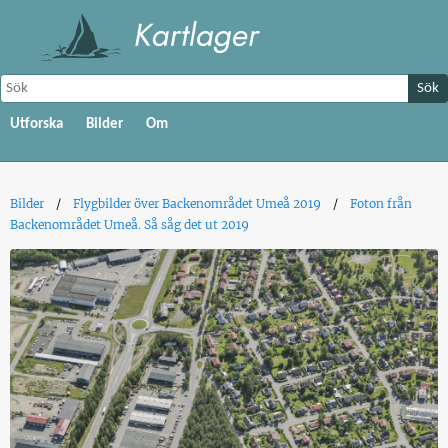
Sök
Utforska
Bilder
Om
Bilder
Flygbilder över Backenområdet Umeå 2019
Foton från
Backenområdet Umeå. Så såg det ut 2019