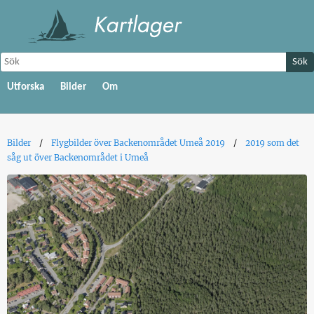
Sök
Utforska
Bilder
Om
Bilder
Flygbilder över Backenområdet Umeå 2019
2019 som det
såg ut över Backenområdet i Umeå