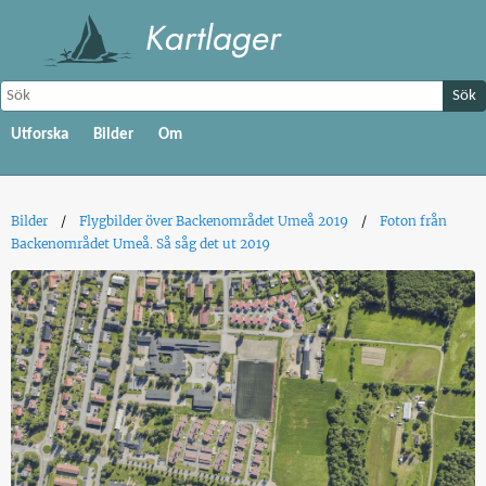
Sök
Utforska
Bilder
Om
Bilder
Flygbilder över Backenområdet Umeå 2019
Foton från
Backenområdet Umeå. Så såg det ut 2019