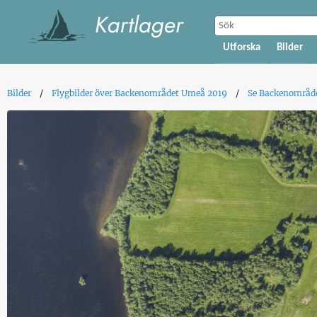
Utforska
Bilder
Bilder
Flygbilder över Backenområdet Umeå 2019
Se Backenområde