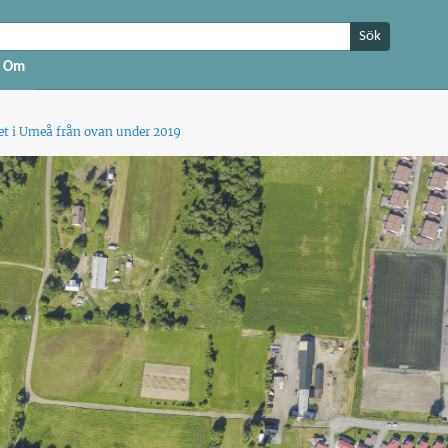
Sök
Om
t i Umeå från ovan under 2019