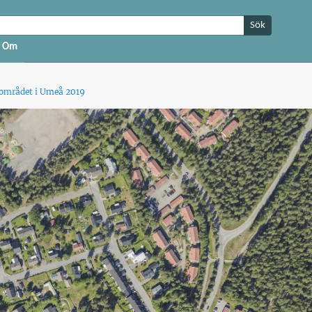
Sök
Om
nområdet i Umeå 2019