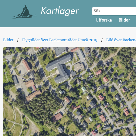
Utforska
Bilder
Bilder
Flygbilder över Backenområdet Umeå 2019
Bild över Backe