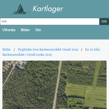
Sök
Utforska
Bilder
Om
Bilder
Flygbilder över Backenområdet Umeå 2019
En vy från
Backenområdet i Umeå under 2019