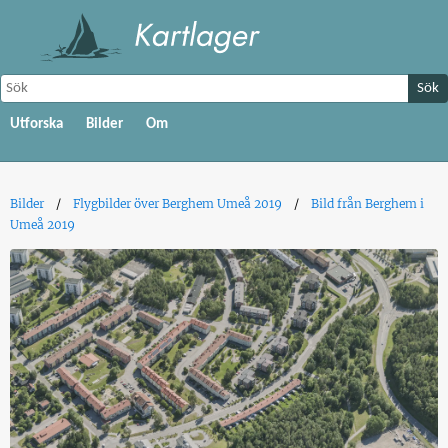
Sök
Utforska
Bilder
Om
Bilder
Flygbilder över Berghem Umeå 2019
Bild från Berghem i
Umeå 2019