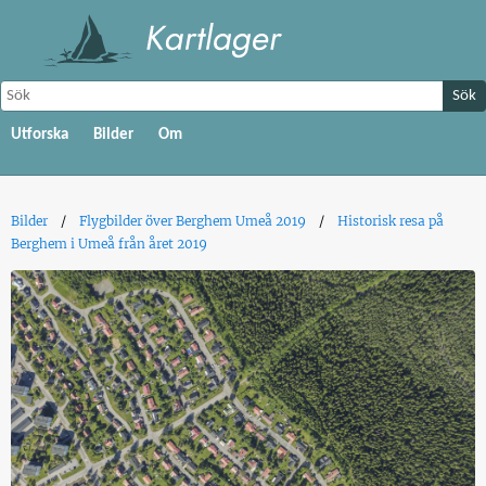
Sök
Utforska
Bilder
Om
Bilder
Flygbilder över Berghem Umeå 2019
Historisk resa på
Berghem i Umeå från året 2019