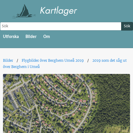
Sök
Utforska
Bilder
Om
Bilder
Flygbilder över Berghem Umeå 2019
2019 som det såg ut
över Berghem i Umeå