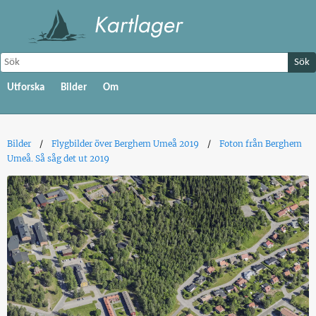
Sök
Utforska
Bilder
Om
Bilder
Flygbilder över Berghem Umeå 2019
Foton från Berghem
Umeå. Så såg det ut 2019