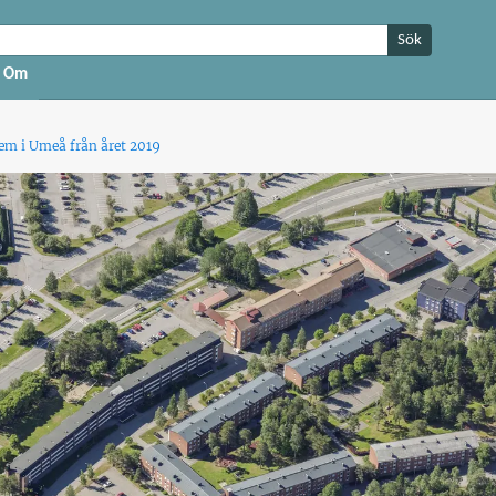
Sök
Om
hem i Umeå från året 2019