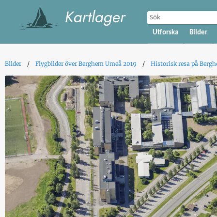
Utforska
Bilder
Bilder
Flygbilder över Berghem Umeå 2019
Historisk resa på Berg