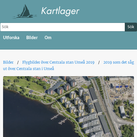
Sök
Utforska
Bilder
Om
Bilder
Flygbilder över Centrala stan Umeå 2019
2019 som det såg
ut över Centrala stan i Umeå