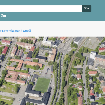
Sök
Om
r Centrala stan i Umeå