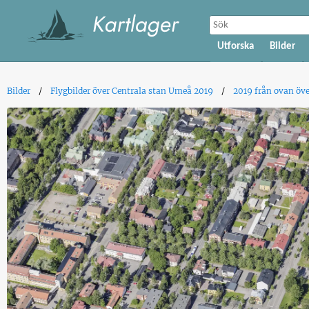
Utforska
Bilder
Bilder
Flygbilder över Centrala stan Umeå 2019
2019 från ovan öve