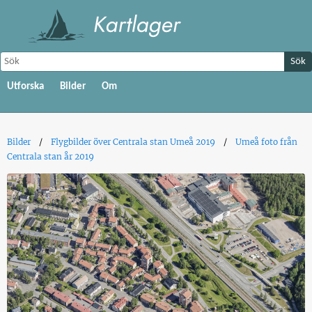
Sök
Utforska
Bilder
Om
Bilder
Flygbilder över Centrala stan Umeå 2019
Umeå foto från
Centrala stan år 2019