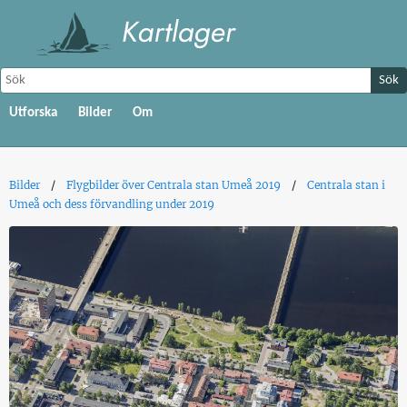
Sök
Utforska
Bilder
Om
Bilder
Flygbilder över Centrala stan Umeå 2019
Centrala stan i
Umeå och dess förvandling under 2019