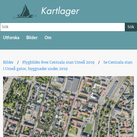
Sök
Utforska
Bilder
Om
Bilder
Flygbilder över Centrala stan Umeå 2019
Se Centrala stan
i Umeå gator, byggnader under 2019