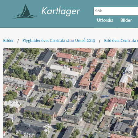
Utforska
Bilder
Bilder
Flygbilder över Centrala stan Umeå 2019
Bild över Centrala