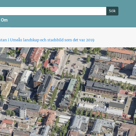
Sök
Om
 stan i Umeås landskap och stadsbild som det var 2019