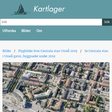
Sök
Utforska
Bilder
Om
Bilder
Flygbilder över Centrala stan Umeå 2019
Se Centrala stan
i Umeå gator, byggnader under 2019