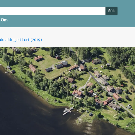
Sök
Om
du aldrig sett det (2019)