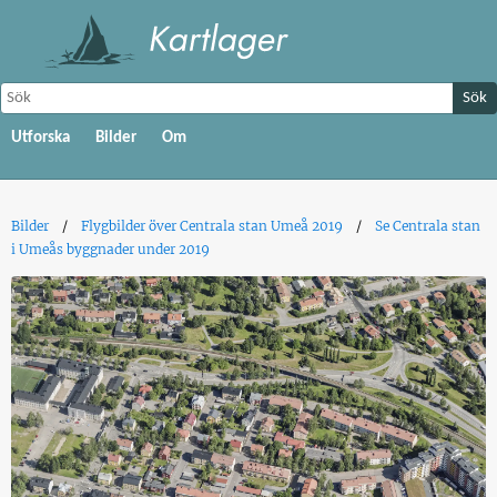
Sök
Utforska
Bilder
Om
Bilder
Flygbilder över Centrala stan Umeå 2019
Se Centrala stan
i Umeås byggnader under 2019