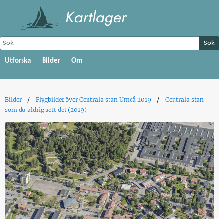
Sök
Utforska
Bilder
Om
Bilder
Flygbilder över Centrala stan Umeå 2019
Centrala stan
som du aldrig sett det (2019)